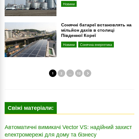
Новини
Сонячні батареї встановлять на
мільйон дахів в столиці
Південної Кореї
Новини
Сонячна енергетика
1
2
…
12
Свіжі матеріали:
Автоматичні вимикачі Vector VS: надійний захист
електромережі для дому та бізнесу