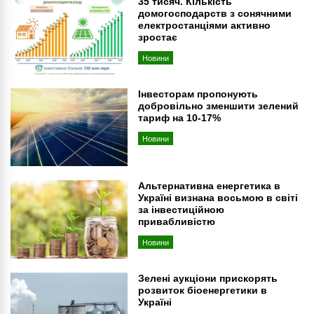
35 тисяч. Кількість
домогосподарств з сонячними
електростанціями активно
зростає
Новини
Інвесторам пропонують
добровільно зменшити зелений
тариф на 10-17%
Новини
Альтернативна енергетика в
Україні визнана восьмою в світі
за інвестиційною
привабливістю
Новини
Зелені аукціони прискорять
розвиток біоенергетики в
Україні