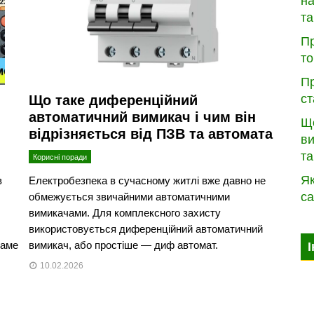
на
та
Пр
то
Пр
ст
Що таке диференційний
автоматичний вимикач і чим він
Щ
відрізняється від ПЗВ та автомата
ви
та
Корисні поради
Як
в
Електробезпека в сучасному житлі вже давно не
са
обмежується звичайними автоматичними
вимикачами. Для комплексного захисту
використовується диференційний автоматичний
Саме
вимикач, або простіше — диф автомат.
10.02.2026