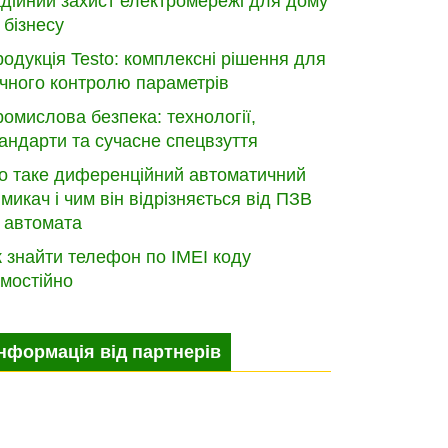
дійний захист електромережі для дому
 бізнесу
одукція Testo: комплексні рішення для
чного контролю параметрів
омислова безпека: технології,
андарти та сучасне спецвзуття
о таке диференційний автоматичний
микач і чим він відрізняється від ПЗВ
 автомата
 знайти телефон по IMEI коду
мостійно
Інформація від партнерів