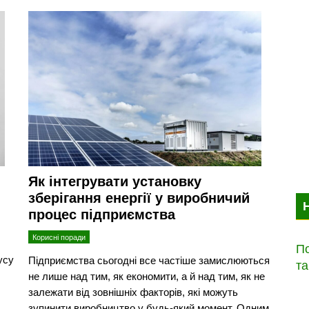
Як інтегрувати установку
зберігання енергії у виробничий
процес підприємства
Корисні поради
По
усу
Підприємства сьогодні все частіше замислюються
та
не лише над тим, як економити, а й над тим, як не
залежати від зовнішніх факторів, які можуть
зупинити виробництво у будь-який момент. Одним