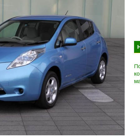
По
ко
м