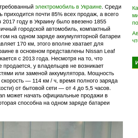
остребованный
электромобиль в Украине
. Среди
К
ь приходится почти 85% всех продаж, а всего
ми
 2017 году в Украину было ввезено 1855
п
ипичный городской автомобиль, компактный
Ав
егом на одном заряде аккумуляторной батареи
чт
вляет 170 км, этого вполне хватает для
раине в основном представлены Nissan Leaf
ается с 2013 года. Несмотря на то, что
 продается, у владельцев не возникает
стями или заменой аккумулятора. Мощность
скорость — 114 км / ч, время полного заряда
ости) от бытовой сети — от 4 до 5,5 часов.
ssan может начать официальные продажи в
оторая способна на одном заряде батареи