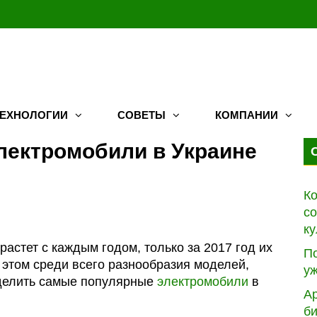
ТЕХНОЛОГИИ
СОВЕТЫ
КОМПАНИИ
ектромобили в Украине
Ко
с
ку
растет с каждым годом, только за 2017 год их
По
и этом среди всего разнообразия моделей,
уж
ыделить самые популярные
электромобили
в
А
б