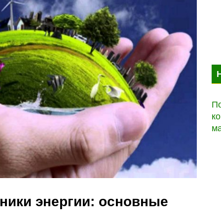
По
ко
м
ники энергии: основные