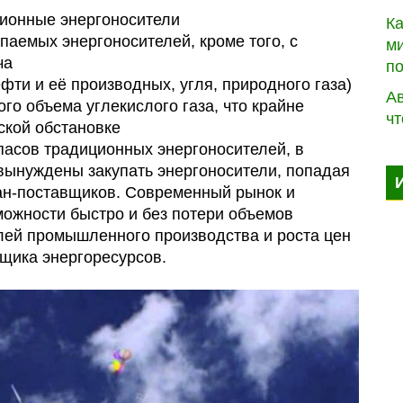
ционные энергоносители
К
паемых энергоносителей, кроме того, с
ми
ча
п
фти и её производных, угля, природного газа)
Ав
о объема углекислого газа, что крайне
чт
ской обстановке
асов традиционных энергоносителей, в
 вынуждены закупать энергоносители, попадая
ан-поставщиков. Современный рынок и
можности быстро и без потери объемов
елей промышленного производства и роста цен
вщика энергоресурсов.