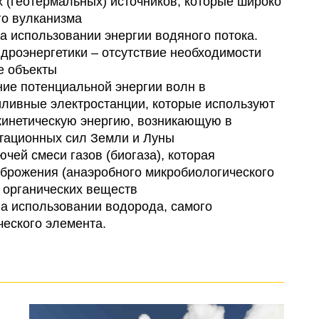
 (геотермальных) источников, которые широко
го вулканизма
а использовании энергии водяного потока.
идроэнергетики – отсутствие необходимости
е объекты
ние потенциальной энергии волн в
риливные электростанции, которые используют
 кинетическую энергию, возникающую в
тационных сил Земли и Луны
чей смеси газов (биогаза), которая
о брожения (анаэробного микробиологического
 органических веществ
на использовании водорода, самого
ческого элемента.