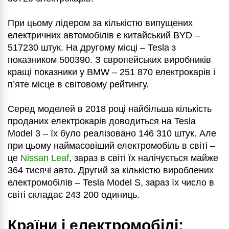
При цьому лідером за кількістю випущених
електричних автомобілів є китайський BYD –
517230 штук. На другому місці – Tesla з
показником 500390. З європейських виробників
кращі показники у BMW – 251 870 електрокарів і
п’яте місце в світовому рейтингу.
Серед моделей в 2018 році найбільша кількість
проданих електрокарів доводиться на Tesla
Model 3 – їх було реалізовано 146 310 штук. Але
при цьому наймасовіший електромобіль в світі –
це
Nissan Leaf
, зараз в світі їх налічується майже
364 тисячі авто. Другий за кількістю вироблених
електромобілів – Tesla Model S, зараз їх число в
світі складає 243 200 одиниць.
Країни і електромобілі: