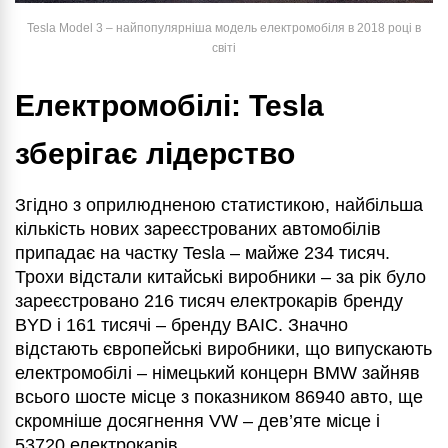
Tesla Model 3 – найпопулярніша модель електромобіля в 2018 році в
світі
Електромобілі: Tesla
зберігає лідерство
Згідно з оприлюдненою статистикою, найбільша
кількість нових зареєстрованих автомобілів
припадає на частку Tesla – майже 234 тисяч.
Трохи відстали китайські виробники – за рік було
зареєстровано 216 тисяч електрокарів бренду
BYD і 161 тисячі – бренду BAIC. Значно
відстають європейські виробники, що випускають
електромобілі – німецький концерн BMW зайняв
всього шосте місце з показником 86940 авто, ще
скромніше досягнення VW – дев’яте місце і
53720 електрокарів.